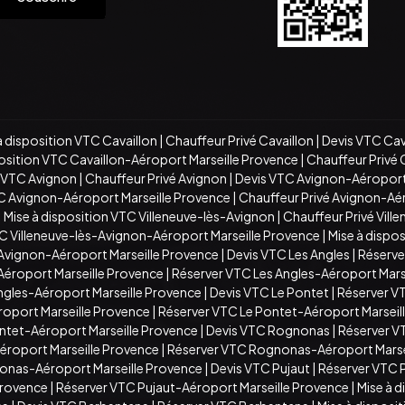
à disposition VTC Cavaillon
|
Chauffeur Privé Cavaillon
|
Devis VTC Cav
position VTC Cavaillon-Aéroport Marseille Provence
|
Chauffeur Privé 
n VTC Avignon
|
Chauffeur Privé Avignon
|
Devis VTC Avignon-Aéroport
TC Avignon-Aéroport Marseille Provence
|
Chauffeur Privé Avignon-Aé
|
Mise à disposition VTC Villeneuve-lès-Avignon
|
Chauffeur Privé Vill
C Villeneuve-lès-Avignon-Aéroport Marseille Provence
|
Mise à dispo
-Avignon-Aéroport Marseille Provence
|
Devis VTC Les Angles
|
Réserve
Aéroport Marseille Provence
|
Réserver VTC Les Angles-Aéroport Mars
Angles-Aéroport Marseille Provence
|
Devis VTC Le Pontet
|
Réserver V
roport Marseille Provence
|
Réserver VTC Le Pontet-Aéroport Marseil
ontet-Aéroport Marseille Provence
|
Devis VTC Rognonas
|
Réserver 
roport Marseille Provence
|
Réserver VTC Rognonas-Aéroport Marse
onas-Aéroport Marseille Provence
|
Devis VTC Pujaut
|
Réserver VTC 
Provence
|
Réserver VTC Pujaut-Aéroport Marseille Provence
|
Mise à 