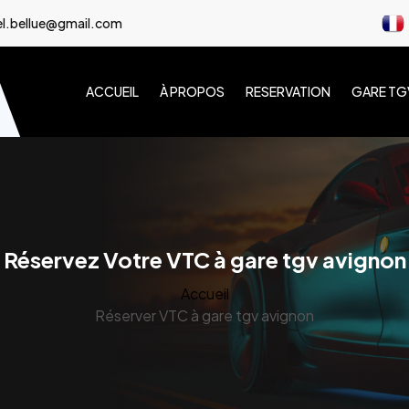
l.bellue@gmail.com
ACCUEIL
À PROPOS
RESERVATION
GARE TG
Réservez Votre VTC à gare tgv avignon
Accueil
Réserver VTC à gare tgv avignon