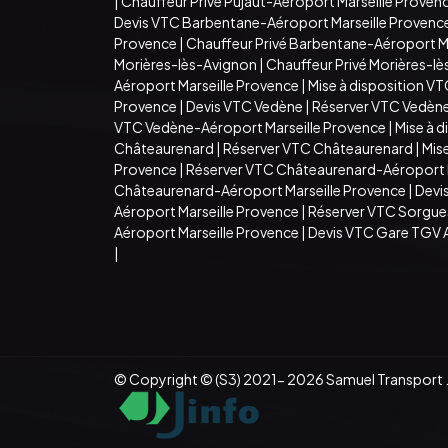
|
Chauffeur Privé Pujaut-Aéroport Marseille Proven
Devis VTC Barbentane-Aéroport Marseille Provenc
Provence
|
Chauffeur Privé Barbentane-Aéroport M
Morières-lès-Avignon
|
Chauffeur Privé Morières-l
Aéroport Marseille Provence
|
Mise à disposition V
Provence
|
Devis VTC Vedène
|
Réserver VTC Vedèn
VTC Vedène-Aéroport Marseille Provence
|
Mise à 
Châteaurenard
|
Réserver VTC Châteaurenard
|
Mis
Provence
|
Réserver VTC Châteaurenard-Aéroport M
Châteaurenard-Aéroport Marseille Provence
|
Devi
Aéroport Marseille Provence
|
Réserver VTC Sorgue
Aéroport Marseille Provence
|
Devis VTC Gare TGV 
|
© Copyright © (S3) 2021- 2026 Samuel Transport .T