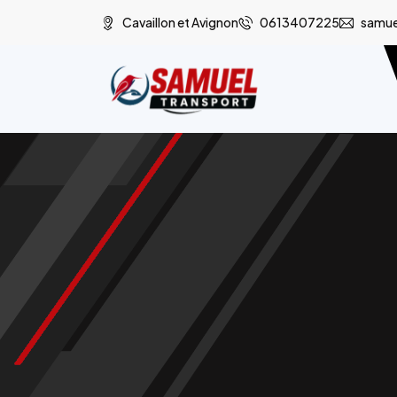
Cavaillon et Avignon
0613407225
samue