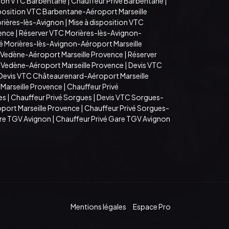
tion VTC Barbentane
|
Chauffeur Privé Barbentane
|
sposition VTC Barbentane-Aéroport Marseille
rières-lès-Avignon
|
Mise à disposition VTC
vence
|
Réserver VTC Morières-lès-Avignon-
é Morières-lès-Avignon-Aéroport Marseille
 Vedène-Aéroport Marseille Provence
|
Réserver
é Vedène-Aéroport Marseille Provence
|
Devis VTC
Devis VTC Châteaurenard-Aéroport Marseille
Marseille Provence
|
Chauffeur Privé
es
|
Chauffeur Privé Sorgues
|
Devis VTC Sorgues-
port Marseille Provence
|
Chauffeur Privé Sorgues-
are TGV Avignon
|
Chauffeur Privé Gare TGV Avignon
Mentions légales
Espace Pro