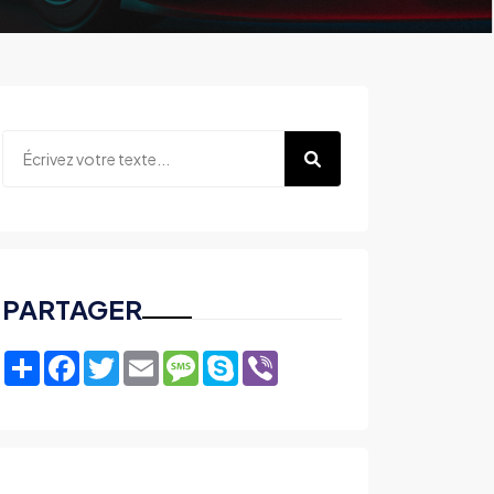
PARTAGER
Share
Facebook
Twitter
Email
Message
Skype
Viber