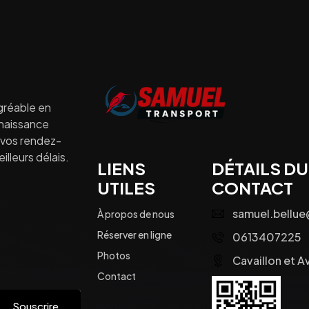
gréable en
nnaissance
à vos rendez-
lleurs délais.
LIENS
DÉTAILS DU
UTILES
CONTACT
samuel.bellu
À propos de nous
Réserver en ligne
0613407225
Photos
Cavaillon et A
Contact
Souscrire