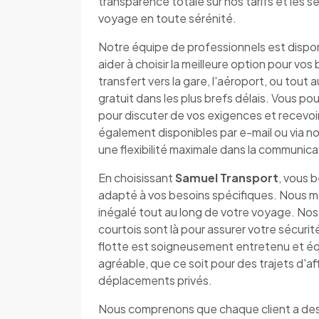
transparence totale sur nos tarifs et les ser
voyage en toute sérénité.
Notre équipe de professionnels est dispo
aider à choisir la meilleure option pour v
transfert vers la gare, l'aéroport, ou tout 
gratuit dans les plus brefs délais. Vous
pour discuter de vos exigences et recevo
également disponibles par e-mail ou via no
une flexibilité maximale dans la communica
En choisissant
Samuel Transport
, vous 
adapté à vos besoins spécifiques. Nous me
inégalé tout au long de votre voyage. Nos
courtois sont là pour assurer votre sécuri
flotte est soigneusement entretenu et éq
agréable, que ce soit pour des trajets d'af
déplacements privés.
Nous comprenons que chaque client a des 