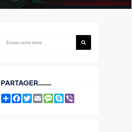
PARTAGER
Share
Facebook
Twitter
Email
Message
Skype
Viber