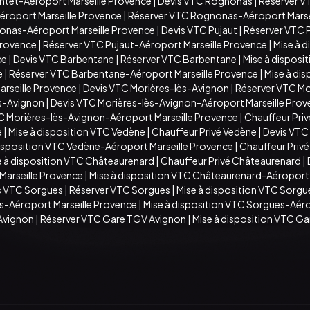
ontet-Aéroport Marseille Provence
|
Devis VTC Rognonas
|
Réserver 
roport Marseille Provence
|
Réserver VTC Rognonas-Aéroport Marse
onas-Aéroport Marseille Provence
|
Devis VTC Pujaut
|
Réserver VTC 
Provence
|
Réserver VTC Pujaut-Aéroport Marseille Provence
|
Mise à 
ce
|
Devis VTC Barbentane
|
Réserver VTC Barbentane
|
Mise à disposi
e
|
Réserver VTC Barbentane-Aéroport Marseille Provence
|
Mise à di
arseille Provence
|
Devis VTC Morières-lès-Avignon
|
Réserver VTC Mo
ès-Avignon
|
Devis VTC Morières-lès-Avignon-Aéroport Marseille Pro
TC Morières-lès-Avignon-Aéroport Marseille Provence
|
Chauffeur Priv
e
|
Mise à disposition VTC Vedène
|
Chauffeur Privé Vedène
|
Devis VTC
disposition VTC Vedène-Aéroport Marseille Provence
|
Chauffeur Priv
e à disposition VTC Châteaurenard
|
Chauffeur Privé Châteaurenard
|
arseille Provence
|
Mise à disposition VTC Châteaurenard-Aéroport 
s VTC Sorgues
|
Réserver VTC Sorgues
|
Mise à disposition VTC Sorgu
s-Aéroport Marseille Provence
|
Mise à disposition VTC Sorgues-Aéro
Avignon
|
Réserver VTC Gare TGV Avignon
|
Mise à disposition VTC G