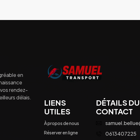
gréable en
nnaissance
à vos rendez-
lleurs délais.
LIENS
DÉTAILS DU
UTILES
CONTACT
samuel.bellu
À propos de nous
Réserver en ligne
0613407225