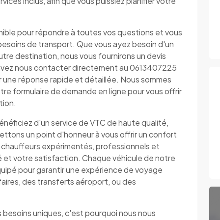
vices inclus, afin que vous puissiez planifier votre
nible pour répondre à toutes vos questions et vous
os besoins de transport. Que vous ayez besoin d'un
autre destination, nous vous fournirons un devis
 pouvez nous contacter directement au 0613407225
ir une réponse rapide et détaillée. Nous sommes
tre formulaire de demande en ligne pour vous offrir
tion.
bénéficiez d'un service de VTC de haute qualité,
ttons un point d'honneur à vous offrir un confort
 chauffeurs expérimentés, professionnels et
té et votre satisfaction. Chaque véhicule de notre
uipé pour garantir une expérience de voyage
faires, des transferts aéroport, ou des
besoins uniques, c'est pourquoi nous nous