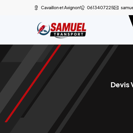
Cavaillon et Avignon
0613407225
samue
Devis 