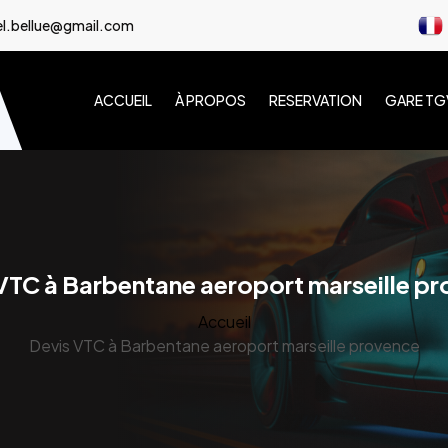
l.bellue@gmail.com
ACCUEIL
À PROPOS
RESERVATION
GARE TG
VTC à Barbentane aeroport marseille p
Accueil
Devis VTC à Barbentane aeroport marseille provence