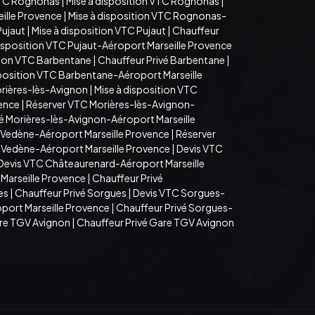
VTC Rognonas
|
Mise à disposition VTC Rognonas
|
ille Provence
|
Mise à disposition VTC Rognonas-
Pujaut
|
Mise à disposition VTC Pujaut
|
Chauffeur
disposition VTC Pujaut-Aéroport Marseille Provence
tion VTC Barbentane
|
Chauffeur Privé Barbentane
|
sposition VTC Barbentane-Aéroport Marseille
rières-lès-Avignon
|
Mise à disposition VTC
vence
|
Réserver VTC Morières-lès-Avignon-
é Morières-lès-Avignon-Aéroport Marseille
 Vedène-Aéroport Marseille Provence
|
Réserver
é Vedène-Aéroport Marseille Provence
|
Devis VTC
Devis VTC Châteaurenard-Aéroport Marseille
Marseille Provence
|
Chauffeur Privé
es
|
Chauffeur Privé Sorgues
|
Devis VTC Sorgues-
port Marseille Provence
|
Chauffeur Privé Sorgues-
are TGV Avignon
|
Chauffeur Privé Gare TGV Avignon