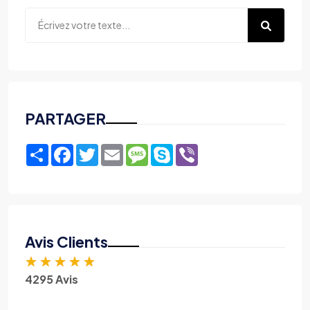
PARTAGER
Share
Facebook
Twitter
Email
Message
Skype
Viber
Avis Clients
★
★
★
★
★
4295 Avis