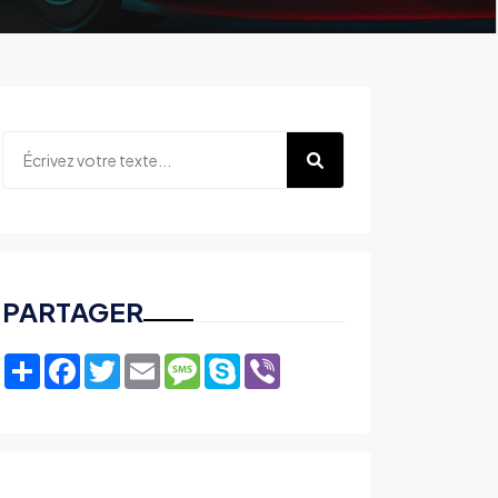
PARTAGER
Share
Facebook
Twitter
Email
Message
Skype
Viber