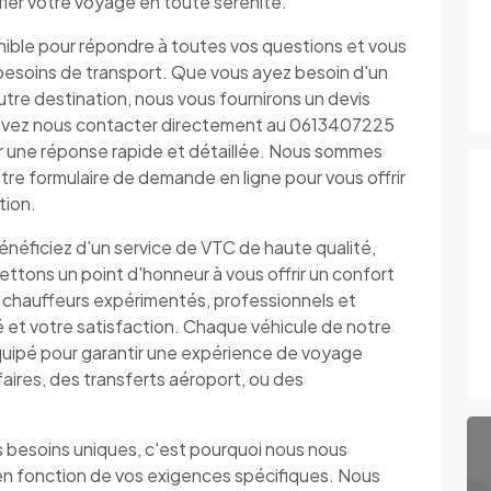
nifier votre voyage en toute sérénité.
nible pour répondre à toutes vos questions et vous
os besoins de transport. Que vous ayez besoin d'un
autre destination, nous vous fournirons un devis
 pouvez nous contacter directement au 0613407225
ir une réponse rapide et détaillée. Nous sommes
tre formulaire de demande en ligne pour vous offrir
tion.
bénéficiez d'un service de VTC de haute qualité,
ttons un point d'honneur à vous offrir un confort
 chauffeurs expérimentés, professionnels et
té et votre satisfaction. Chaque véhicule de notre
uipé pour garantir une expérience de voyage
faires, des transferts aéroport, ou des
besoins uniques, c'est pourquoi nous nous
en fonction de vos exigences spécifiques. Nous