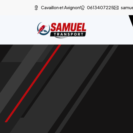
Cavaillon et Avignon
0613407225
samue