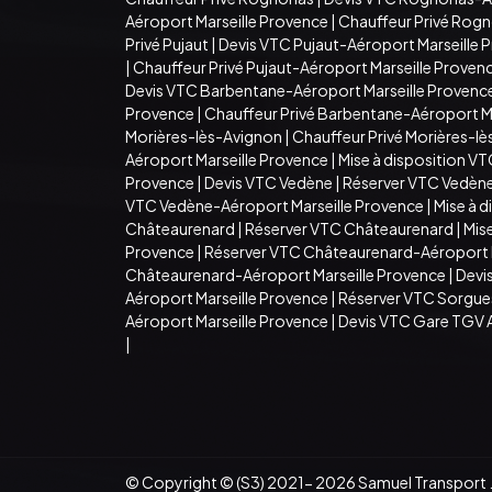
Aéroport Marseille Provence
|
Chauffeur Privé Rogn
Privé Pujaut
|
Devis VTC Pujaut-Aéroport Marseille 
|
Chauffeur Privé Pujaut-Aéroport Marseille Proven
Devis VTC Barbentane-Aéroport Marseille Provenc
Provence
|
Chauffeur Privé Barbentane-Aéroport M
Morières-lès-Avignon
|
Chauffeur Privé Morières-l
Aéroport Marseille Provence
|
Mise à disposition V
Provence
|
Devis VTC Vedène
|
Réserver VTC Vedèn
VTC Vedène-Aéroport Marseille Provence
|
Mise à 
Châteaurenard
|
Réserver VTC Châteaurenard
|
Mis
Provence
|
Réserver VTC Châteaurenard-Aéroport M
Châteaurenard-Aéroport Marseille Provence
|
Devi
Aéroport Marseille Provence
|
Réserver VTC Sorgue
Aéroport Marseille Provence
|
Devis VTC Gare TGV 
|
© Copyright © (S3) 2021- 2026 Samuel Transport .T