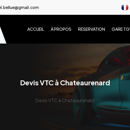
l.bellue@gmail.com
ACCUEIL
À PROPOS
RESERVATION
GARE TG
Devis VTC à Chateaurenard
Accueil
Devis VTC à Chateaurenard