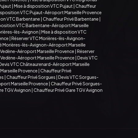
Pujaut
|
Mise à disposition VTC Pujaut
|
Chauffeur
disposition VTC Pujaut-Aéroport Marseille Provence
tion VTC Barbentane
|
Chauffeur Privé Barbentane
|
sposition VTC Barbentane-Aéroport Marseille
rières-lès-Avignon
|
Mise à disposition VTC
vence
|
Réserver VTC Morières-lès-Avignon-
é Morières-lès-Avignon-Aéroport Marseille
 Vedène-Aéroport Marseille Provence
|
Réserver
é Vedène-Aéroport Marseille Provence
|
Devis VTC
Devis VTC Châteaurenard-Aéroport Marseille
Marseille Provence
|
Chauffeur Privé
es
|
Chauffeur Privé Sorgues
|
Devis VTC Sorgues-
port Marseille Provence
|
Chauffeur Privé Sorgues-
are TGV Avignon
|
Chauffeur Privé Gare TGV Avignon