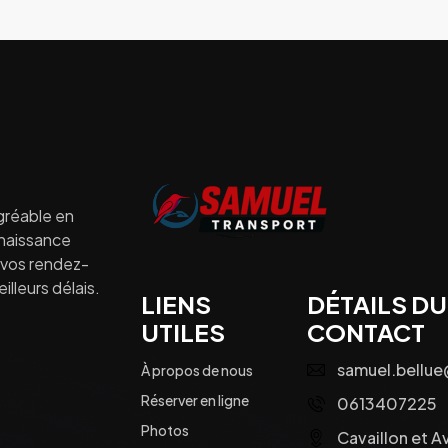
gréable en
nnaissance
à vos rendez-
lleurs délais.
LIENS
DÉTAILS DU
UTILES
CONTACT
samuel.bellu
À propos de nous
Réserver en ligne
0613407225
Photos
Cavaillon et A