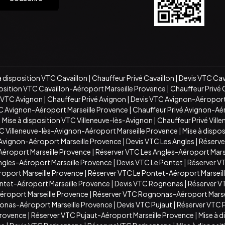
à disposition VTC Cavaillon
|
Chauffeur Privé Cavaillon
|
Devis VTC Cav
position VTC Cavaillon-Aéroport Marseille Provence
|
Chauffeur Privé 
n VTC Avignon
|
Chauffeur Privé Avignon
|
Devis VTC Avignon-Aéroport
TC Avignon-Aéroport Marseille Provence
|
Chauffeur Privé Avignon-Aé
|
Mise à disposition VTC Villeneuve-lès-Avignon
|
Chauffeur Privé Vill
C Villeneuve-lès-Avignon-Aéroport Marseille Provence
|
Mise à dispo
-Avignon-Aéroport Marseille Provence
|
Devis VTC Les Angles
|
Réserve
Aéroport Marseille Provence
|
Réserver VTC Les Angles-Aéroport Mars
Angles-Aéroport Marseille Provence
|
Devis VTC Le Pontet
|
Réserver V
roport Marseille Provence
|
Réserver VTC Le Pontet-Aéroport Marseil
ontet-Aéroport Marseille Provence
|
Devis VTC Rognonas
|
Réserver 
roport Marseille Provence
|
Réserver VTC Rognonas-Aéroport Marse
onas-Aéroport Marseille Provence
|
Devis VTC Pujaut
|
Réserver VTC 
Provence
|
Réserver VTC Pujaut-Aéroport Marseille Provence
|
Mise à 