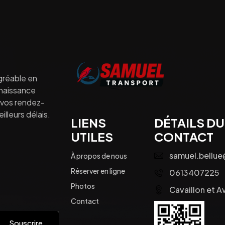
gréable en
nnaissance
à vos rendez-
lleurs délais.
LIENS
DÉTAILS DU
UTILES
CONTACT
samuel.bellu
À propos de nous
Réserver en ligne
0613407225
Photos
Cavaillon et A
Contact
Souscrire