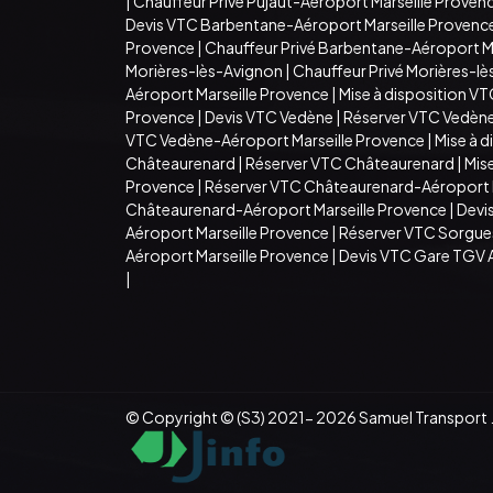
|
Chauffeur Privé Pujaut-Aéroport Marseille Proven
Devis VTC Barbentane-Aéroport Marseille Provenc
Provence
|
Chauffeur Privé Barbentane-Aéroport M
Morières-lès-Avignon
|
Chauffeur Privé Morières-l
Aéroport Marseille Provence
|
Mise à disposition V
Provence
|
Devis VTC Vedène
|
Réserver VTC Vedèn
VTC Vedène-Aéroport Marseille Provence
|
Mise à 
Châteaurenard
|
Réserver VTC Châteaurenard
|
Mis
Provence
|
Réserver VTC Châteaurenard-Aéroport M
Châteaurenard-Aéroport Marseille Provence
|
Devi
Aéroport Marseille Provence
|
Réserver VTC Sorgue
Aéroport Marseille Provence
|
Devis VTC Gare TGV 
|
© Copyright © (S3) 2021- 2026 Samuel Transport .T