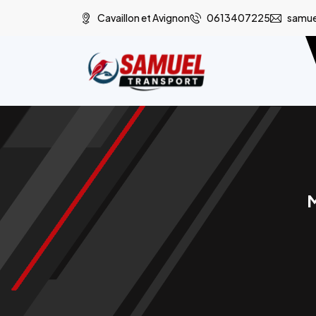
Cavaillon et Avignon
0613407225
samue
M