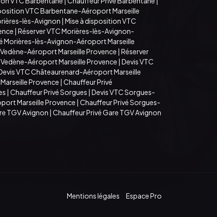
tion VTC Barbentane
|
Chauffeur Privé Barbentane
|
sposition VTC Barbentane-Aéroport Marseille
rières-lès-Avignon
|
Mise à disposition VTC
vence
|
Réserver VTC Morières-lès-Avignon-
é Morières-lès-Avignon-Aéroport Marseille
 Vedène-Aéroport Marseille Provence
|
Réserver
é Vedène-Aéroport Marseille Provence
|
Devis VTC
Devis VTC Châteaurenard-Aéroport Marseille
Marseille Provence
|
Chauffeur Privé
es
|
Chauffeur Privé Sorgues
|
Devis VTC Sorgues-
port Marseille Provence
|
Chauffeur Privé Sorgues-
are TGV Avignon
|
Chauffeur Privé Gare TGV Avignon
Mentions légales
Espace Pro