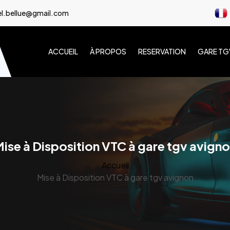
l.bellue@gmail.com
ACCUEIL
À PROPOS
RESERVATION
GARE TG
ise à Disposition VTC à gare tgv avign
Accueil
Mise à Disposition VTC à gare tgv avignon