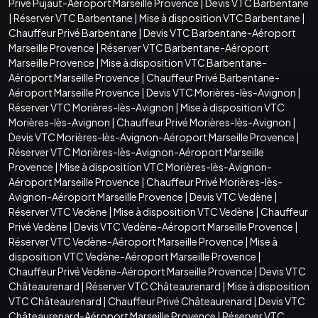
Privé Pujaut-Aéroport Marseille Provence
|
Devis VTC Barbentane
|
Réserver VTC Barbentane
|
Mise à disposition VTC Barbentane
|
Chauffeur Privé Barbentane
|
Devis VTC Barbentane-Aéroport
Marseille Provence
|
Réserver VTC Barbentane-Aéroport
Marseille Provence
|
Mise à disposition VTC Barbentane-
Aéroport Marseille Provence
|
Chauffeur Privé Barbentane-
Aéroport Marseille Provence
|
Devis VTC Morières-lès-Avignon
|
Réserver VTC Morières-lès-Avignon
|
Mise à disposition VTC
Morières-lès-Avignon
|
Chauffeur Privé Morières-lès-Avignon
|
Devis VTC Morières-lès-Avignon-Aéroport Marseille Provence
|
Réserver VTC Morières-lès-Avignon-Aéroport Marseille
Provence
|
Mise à disposition VTC Morières-lès-Avignon-
Aéroport Marseille Provence
|
Chauffeur Privé Morières-lès-
Avignon-Aéroport Marseille Provence
|
Devis VTC Vedène
|
Réserver VTC Vedène
|
Mise à disposition VTC Vedène
|
Chauffeur
Privé Vedène
|
Devis VTC Vedène-Aéroport Marseille Provence
|
Réserver VTC Vedène-Aéroport Marseille Provence
|
Mise à
disposition VTC Vedène-Aéroport Marseille Provence
|
Chauffeur Privé Vedène-Aéroport Marseille Provence
|
Devis VTC
Châteaurenard
|
Réserver VTC Châteaurenard
|
Mise à disposition
VTC Châteaurenard
|
Chauffeur Privé Châteaurenard
|
Devis VTC
Châteaurenard-Aéroport Marseille Provence
|
Réserver VTC